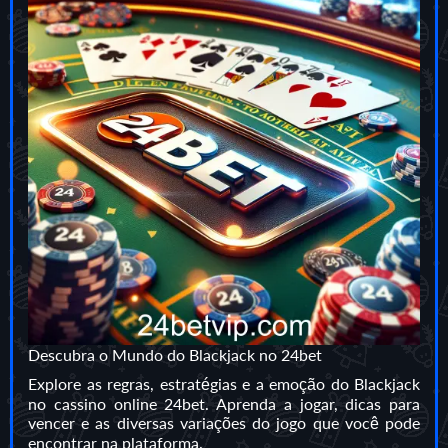
Descubra o Mundo do Blackjack no 24bet
Explore as regras, estratégias e a emoção do Blackjack
no cassino online 24bet. Aprenda a jogar, dicas para
vencer e as diversas variações do jogo que você pode
encontrar na plataforma.