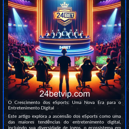
O Crescimento dos eSports: Uma Nova Era para o
Entretenimento Digital
Este artigo explora a ascensão dos eSports como uma
das maiores tendências do entretenimento digital,
incluindo sua diversidade de jogos, o ecossistema em