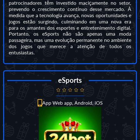
patrocinadores têm investido maciçamente no setor,
prevendo o crescimento contínuo desse mercado. À
medida que a tecnologia avança, novas oportunidades e
jogos estão surgindo, culminando em uma nova era
para os amantes dos esportes e entretenimento digital.
Portanto, os eSports não são apenas uma moda
passageira, mas uma evolução permanente no ambiente
dos jogos que merece a atenção de todos os
entusiastas.
eSports
App Web app, Android, iOS