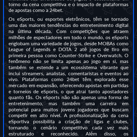
torno da cena competitiva e o impacto de plataformas
de apostas como a 24bet.
Os eSports, ou esportes eletrônicos, têm se tornado
uma das maiores tendências do entretenimento digital
na última década. Com competições que atraem
milhões de espectadores em todo o mundo, os eSports
englobam uma variedade de jogos, desde MOBAs como
League of Legends e DOTA 2 até jogos de tiro em
primeira pessoa como Counter-Strike e Overwatch. O
fenômeno não se limita apenas ao jogo em si, mas
também se estende a um ecossistema vibrante que
inclui streamers, analistas, comentaristas e eventos ao
vivo. Plataformas como 24bet têm explorado esse
mercado em expansão, oferecendo apostas em partidas
e torneios de eSports, o que atrai tanto apostadores
quanto fãs. Os eSports não são apenas uma forma de
entretenimento, mas também uma carreira em
potencial para muitos jovens jogadores que buscam
competir em alto nível. A profissionalização da cena
eSportiva possibilita a criação de ligas e clubes,
tornando o cenário competitivo cada vez mais
estruturado e reconhecido. Além disso, os